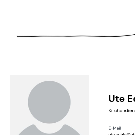
Ute E
Kirchendien
E-Mail
ute.​echle@​ek