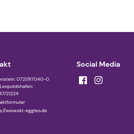
akt
Social Media
nstein: 0721/97040-0
Leopoldshafen:
47/21224
aktformular
s://www.​eki-eggleo.​de