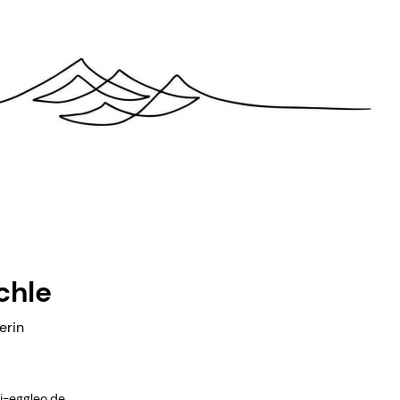
chle
erin
i-eggleo.​de