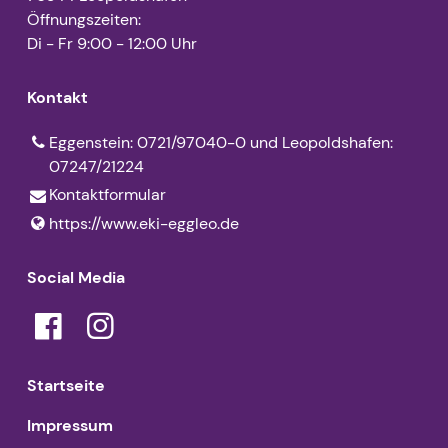
Öffnungszeiten:
E-Mail
Antje Heger
Di - Fr 9:00 - 12:00 Uhr
carolin.​hertel@​kbz.​ekiba.​de
Geschäftlich
Pfarramtssekretärin
072197040-0
Kontakt
E-Mail
antje.​heger@​kbz.​ekiba.​de
Eggenstein: 0721/97040-0 und Leopoldshafen:
Geschäftlich
07247/21224
0724721224
Kontaktformular
https://www.​eki-eggleo.​de
Social Media
Startseite
Impressum