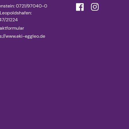
nstein: 0721/97040-0
Leopoldshafen:
47/21224
aktformular
s://www.​eki-eggleo.​de