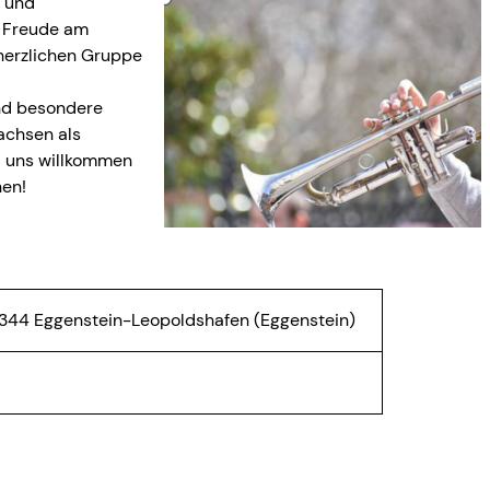
k und
u Freude am
herzlichen Gruppe
nd besondere
achsen als
i uns willkommen
hen!
344 Eggenstein-Leopoldshafen
(Eggenstein)