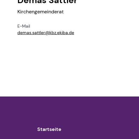
Demas Sattler
Kirchengemeinderat
E-Mail
demas.​sattler@​kbz.​ekiba.​de
Startseite